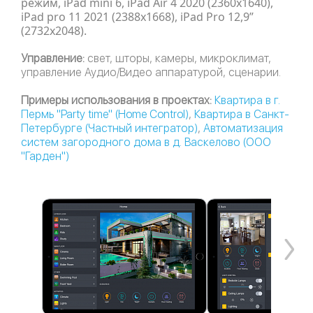
режим, iPad mini 6, iPad Air 4 2020 (2360x1640),
iPad pro 11 2021 (2388x1668), iPad Pro 12,9”
(2732x2048).
Управление:
свет, шторы, камеры, микроклимат,
управление Аудио/Видео аппаратурой, сценарии.
Примеры использования в проектах:
Квартира в г.
Пермь "Party time" (Home Control)
,
Квартира в Санкт-
Петербурге (Частный интегратор)
,
Автоматизация
систем загородного дома в д. Васкелово (ООО
"Гарден")