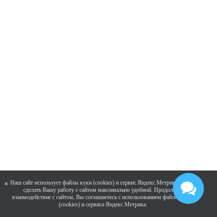
Наш сайт использует файлы куки (cookies) и сервис Яндекс.Метрика, чтобы
×
сделать Вашу работу с сайтом максимально удобной. Продолжая
взаимодействие с сайтом, Вы соглашаетесь с использованием файлов куки
(cookies) и сервиса Яндекс.Метрика.