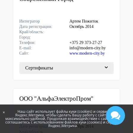
Интегратор
Артем Пожиток
Дата регистрации:
Октябрь 2014
Край/область:
Город:
Телефон:
+375 29 373-27-27
E-mail:
info@modern-city.by
Сайт:
www.modern-city.by
Сертификаты
ООО "АльфаЭлектроПром"
Наш сайт использует файлы куки (cookies) и сервис
×
Яндекс.Метрика, чтобы сделать Вашу работу с сайтом
максимально удобной. Продолжая взаимодействие с сайтом, Вы
Интегратор
Денис Красногир
соглашаетесь с использованием файлов куки (cookies) и сервиса
Яндекс.Метрика.
Дата регистрации:
Декабрь 2014
Край/область: