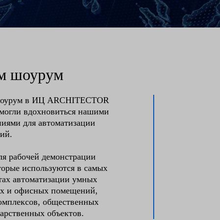
ем шоурум
й шоурум в ИЦ ARCHITECTOR
 могли вдохновиться нашими
ниями для автоматизации
ий.
ля рабочей демонстрации
торые используются в самых
тах автоматизации умных
их и офисных помещений,
омплексов, общественных
дарственных объектов.