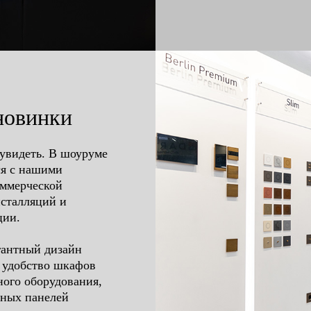
новинки
 увидеть. В шоуруме
ся с нашими
оммерческой
нсталляций и
ции.
гантный дизайн
 удобство шкафов
ного оборудования,
рных панелей