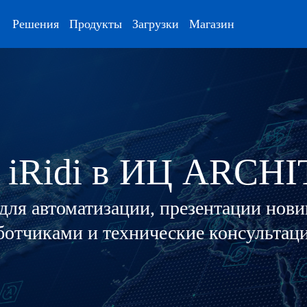
Решения
Продукты
Загрузки
Магазин
 iRidi в ИЦ ARCH
ля автоматизации, презентации нов
аботчиками и технические консультац