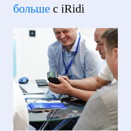
больше
с iRidi