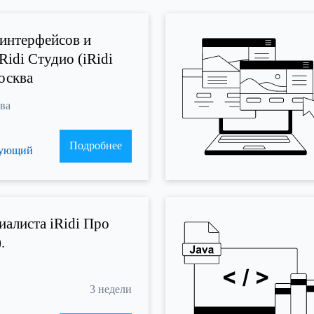
 интерфейсов и
iRidi Студио (iRidi
осква
ква
Подробнее
рующий
иалиста iRidi Про
.
3 недели