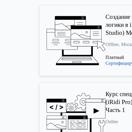
Создание
логики в 
Studio) М
Offline, Мос
Платный
Сертифици
Курс спец
(iRidi Pro)
Часть 1
Online