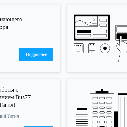
инающего
ора
Подробнее
аботы с
анием Bus77
Тагил)
жний Тагил