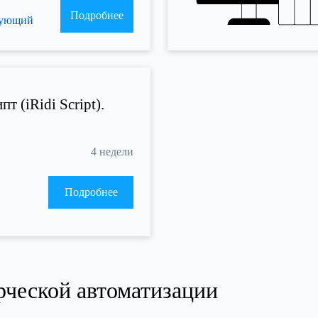
Подробнее
рующий
пт (iRidi Script).
4 недели
Подробнее
рческой автоматизации