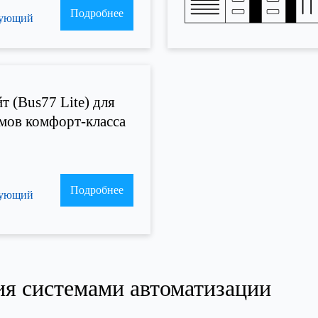
Подробнее
рующий
т (Bus77 Lite) для
мов комфорт-класса
Подробнее
рующий
ния системами автоматизации