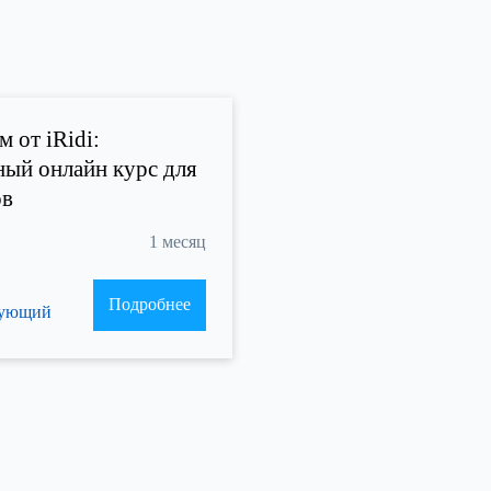
 от iRidi:
ный онлайн курс для
ов
1 месяц
Подробнее
рующий