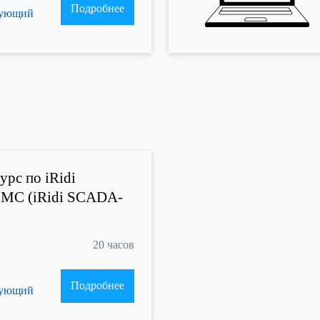
Подробнее
рующий
урс по iRidi
МС (iRidi SCADA-
20 часов
Подробнее
рующий