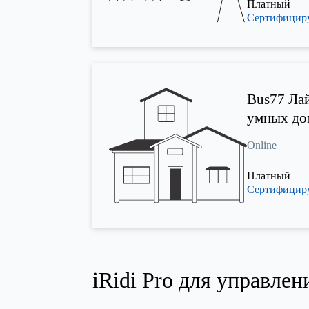
Платный
Сертифици
Bus77 Лай
умных до
Online
Платный
Сертифици
iRidi Pro для управле