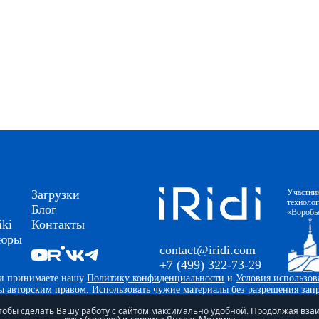
Загрузки
Участни
техноло
Блог
«Воробь
ki
Контакты
шюры
contact@iridi.com
+7 (499) 322-73-29
и и принимаете нашу
Политику конфиденциальности
и
Условия использов
ны авторским правом. Использовать чужие материалы без разрешения за
 чтобы сделать Вашу работу с сайтом максимально удобной. Продолжая вз