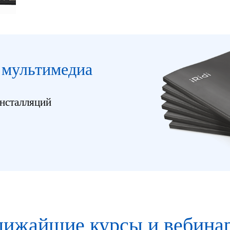
 мультимедиа
инсталляций
лижайшие курсы и вебина