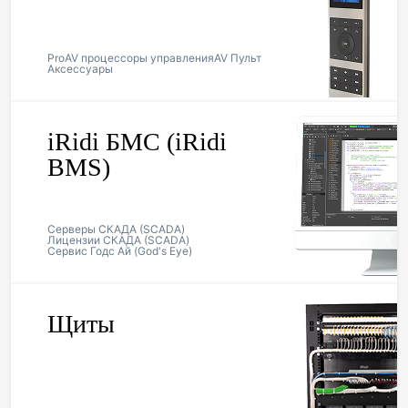
ProAV процессоры управления
AV Пульт
Аксессуары
iRidi БМС (iRidi
BMS)
Серверы СКАДА (SCADA)
Лицензии СКАДА (SCADA)
Сервис Годс Ай (God's Eye)
Щиты