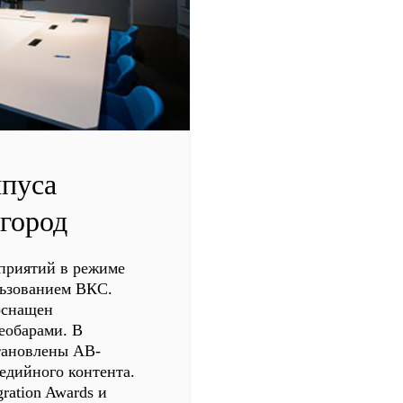
мпуса
лгород
оприятий в режиме
льзованием ВКС.
оснащен
еобарами. В
тановлены АВ-
едийного контента.
ration Awards и