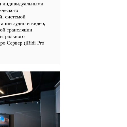
и индивидуальными
ического
й, системой
тации аудио и видео,
мой трансляции
ентрального
ро Сервер (iRidi Pro