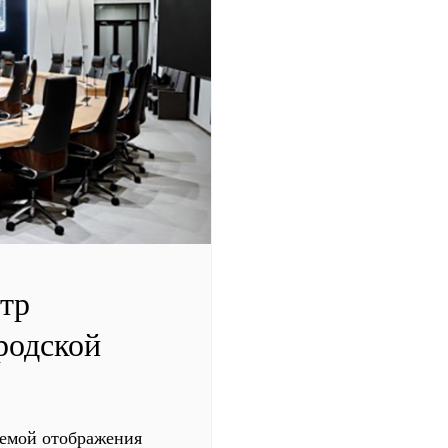
тр
родской
темой отображения