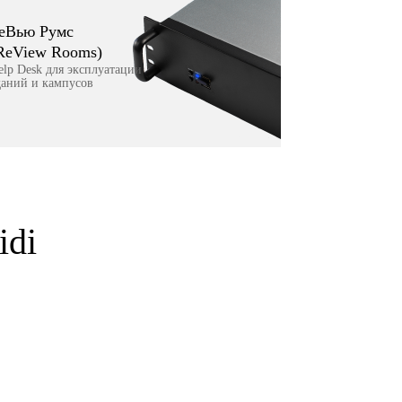
еВью Румс
ReView Rooms)
elp Desk для эксплуатации
даний и кампусов
idi