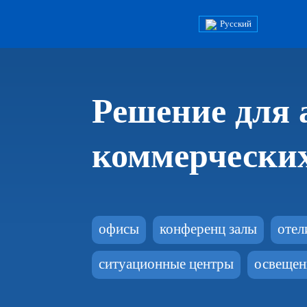
Русский
→
Решение для 
коммерческих
офисы
конференц залы
отел
ситуационные центры
освещени