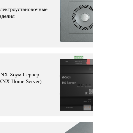
лектроустановочные
зделия
NX Хоум Сервер
KNX Home Server)