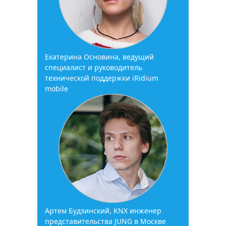
Екатерина Основина, ведущий
специалист и руководитель
технической поддержки iRidium
mobile
Артем Будзинский, KNX инженер
представительства JUNG в Москве