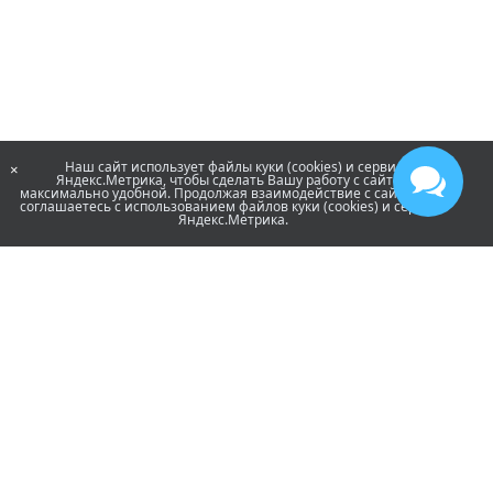
Наш сайт использует файлы куки (cookies) и сервис
×
Яндекс.Метрика, чтобы сделать Вашу работу с сайтом
максимально удобной. Продолжая взаимодействие с сайтом, Вы
соглашаетесь с использованием файлов куки (cookies) и сервиса
Яндекс.Метрика.
contact@iridi.com
+7 (499) 322-73-29