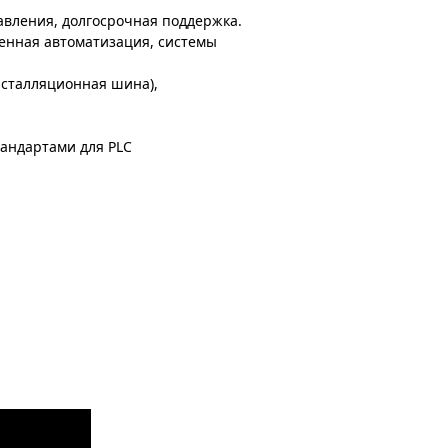
равления, долгосрочная поддержка.
енная автоматизация, системы
нсталляционная шина),
тандартами для PLC