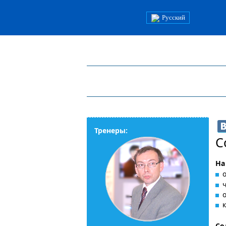
Русский
Тренеры:
С
На
ч
Со