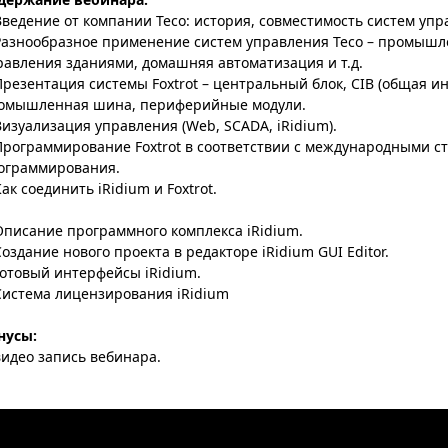
Введение от компании Teco: история, совместимость систем уп
Разнообразное применение систем управления Teco – промышл
равления зданиями, домашняя автоматизация и т.д.
Презентация системы Foxtrot – центральный блок, CIB (общая и
омышленная шина, периферийные модули.
Визуализация управления (Web, SCADA, iRidium).
Программирование Foxtrot в соответствии с международными с
ограммирования.
ак соединить iRidium и Foxtrot.
Описание программного комплекса iRidium.
Создание нового проекта в редакторе iRidium GUI Editor.
Готовый интерфейсы iRidium.
Система лицензирования iRidium
нусы:
видео запись вебинара.