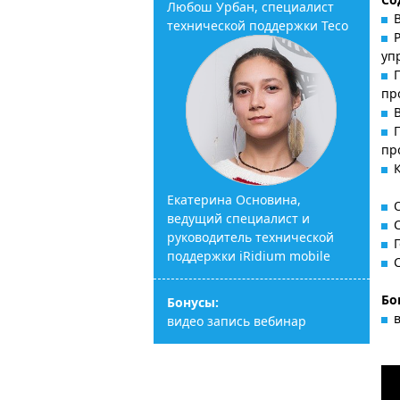
Любош Урбан, специалист
технической поддержки Teco
уп
пр
пр
К
Екатерина Основина,
ведущий специалист и
руководитель технической
поддержки iRidium mobile
Бо
Бонусы:
видео запись вебинар