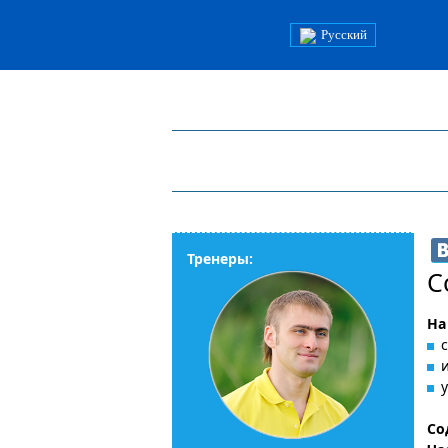
Русский
Тренеры:
С
На
Со