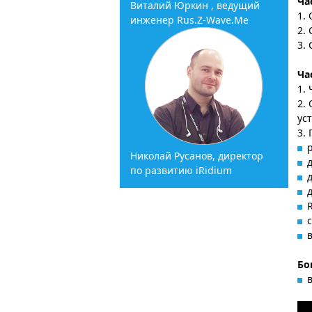
Ча
Виталий Юркин , ведущий
1.
инженер Rus.Z-Wave.Me
2.
3.
Ча
1.
2.
ус
3.
Николай Русанов, директор
по развитию iRidium
Бо