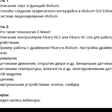
сть 1
.
 Описание черт и функций iRidium.
 Способы создания графического интерфейса в iRidium GUI Editor
 Система лицензирования iRidium
сть 2.
 Что такое технология Z-Wave?
 Описание контроллеров Fibaro HC2 или Fibaro HC Lite для рабо
тройствами.
 Пример работы c драйвером Fibaro в iRidium. Настройка драйве
реле;
диммером;
датчиками движения, открытия двери и др. бинарными датчика
датчиками температуры, влажности и др. многоуровневыми дат
RGB модулем;
сценами;
виртуальными устройствами: кнопка, слайдер.
нусы:
видео-запись вебинара;