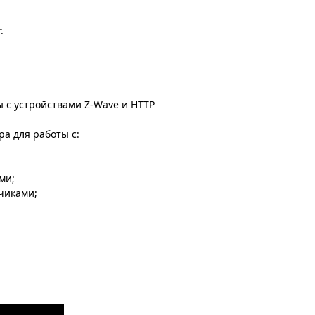
.
ты с устройствами Z-Wave и HTTP
ра для работы с:
ми;
чиками;