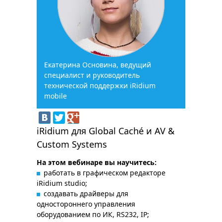
Екатерина Основина, ведущий
специалист и руководитель
технической поддержки iRidium
mobile
iRidium для Global Caché и AV &
Custom Systems
На этом вебинаре вы научитесь:
работать в графическом редакторе
iRidium studio;
создавать драйверы для
одностороннего управления
оборудованием по ИК, RS232, IP;