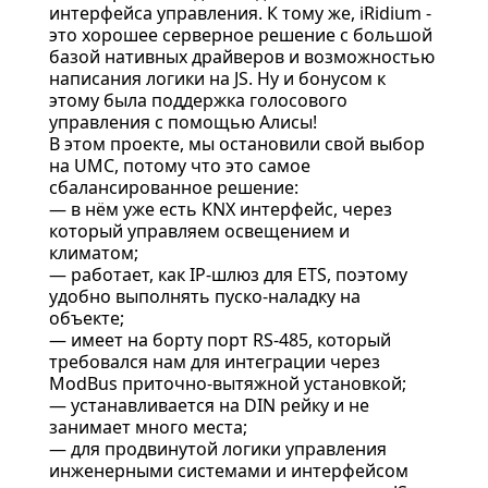
интерфейса управления. К тому же, iRidium -
это хорошее серверное решение с большой
базой нативных драйверов и возможностью
написания логики на JS. Ну и бонусом к
этому была поддержка голосового
управления с помощью Алисы!
В этом проекте, мы остановили свой выбор
на UMC, потому что это самое
сбалансированное решение:
— в нём уже есть KNX интерфейс, через
который управляем освещением и
климатом;
— работает, как IP-шлюз для ETS, поэтому
удобно выполнять пуско-наладку на
объекте;
— имеет на борту порт RS-485, который
требовался нам для интеграции через
ModBus приточно-вытяжной установкой;
— устанавливается на DIN рейку и не
занимает много места;
— для продвинутой логики управления
инженерными системами и интерфейсом