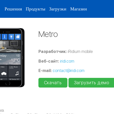
Решения
Продукты
Загрузки
Магазин
Metro
Разработчик:
iRidium mobile
Веб-сайт:
iridi.com
E-mail:
contact@iridi.com
Скачать
Загрузить демо
ма.