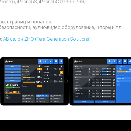
Phone 5, iPhone5S, iPhone5C (1136 x 768)
ов, страниц и попапов
 безопасности, аудио/видео оборудование, шторы и т.д.
:
АВ салон ZHQ (Tera Generation Solutions)