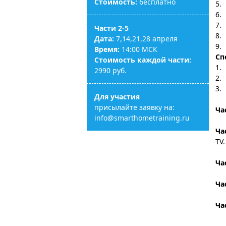
Стоимость:
бесплатно
5.
6.
7.
Части 2-5
8.
Дата:
7,14,21,28 апреля
9.
Время:
14:00 МСК
Сп
Стоимость каждой части:
1.
2990 руб.
2.
3.
Для участия
присылайте заявку на:
Ча
info@smarthometraining.ru
Ча
TV
Ча
Ча
Ча