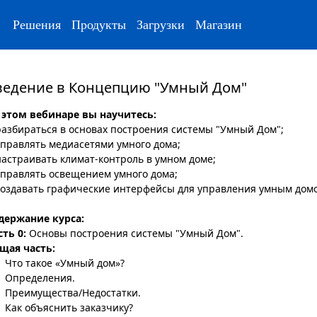
Решения
Продукты
Загрузки
Магазин
ведение в Концепцию "Умный Дом"
 этом вебинаре вы научитесь:
разбираться в основах построения системы "Умный Дом";
управлять медиасетями умного дома;
настраивать климат-контроль в умном доме;
управлять освещением умного дома;
создавать графические интерфейсы для управления умным дом
держание курса:
сть 0:
Основы построения системы "Умный Дом".
щая часть:
 Что такое «Умный дом»?
 Определения.
 Преимущества/Недостатки.
 Как объяснить заказчику?