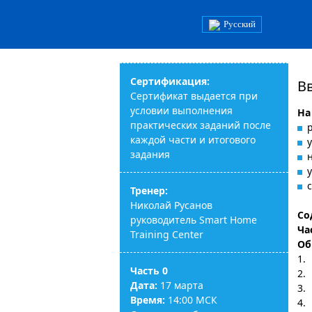
Русский
Сертификация:
В
Сертификат выдается при
условии выполнения
На
практических заданий после
каждой части и итогового
задания
Тренер:
Николай Русанов
Со
руководитель Smart Home
Ча
Training Center
Об
1.
Часть 0
2.
Дата:
17 марта
3.
Время:
14:00 МСК
4.