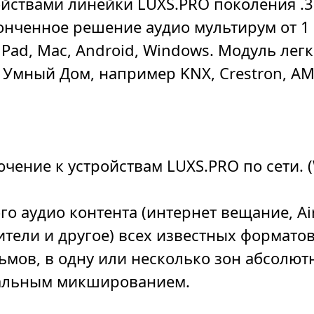
йствами линейки LUXS.PRO поколения .3
онченное решение аудио мультирум от 1 
iPad, Mac, Android, Windows. Модуль легк
Умный Дом, например KNX, Crestron, AMX
ение к устройствам LUXS.PRO по сети. (W
о аудио контента (интернет вещание, Air
тели и другое) всех известных форматов,
мов, в одну или несколько зон абсолют
нальным микшированием.