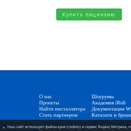
Купить лицензию
О нас
Шоурумы
Проекты
Академия iRidi
Найти инсталлятора
Документация Wi
Стать партнером
Каталоги и бро
Наш сайт использует файлы куки (cookies) и сервис Яндекс.Метрика,
×
Используя наш сайт, Вы признаете, что прочитал