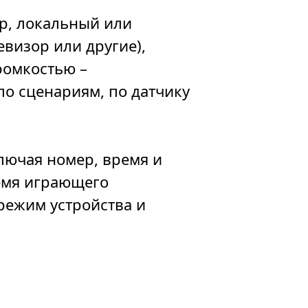
р, локальный или
левизор или другие),
ромкостью –
по сценариям, по датчику
лючая номер, время и
ремя играющего
режим устройства и