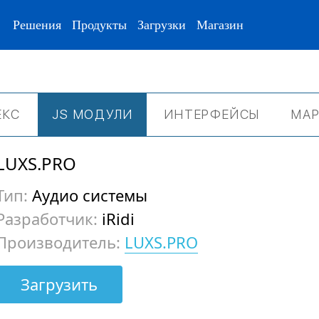
Решения
Продукты
Загрузки
Магазин
ЕКС
JS МОДУЛИ
ИНТЕРФЕЙСЫ
МАР
LUXS.PRO
Тип:
Аудио системы
Разработчик:
iRidi
Производитель:
LUXS.PRO
Загрузить