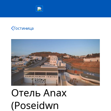
Гостиница
Отель Anax
(Poseidwn