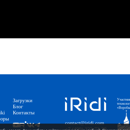
Загрузки
Участни
техноло
Блог
«Воробь
ki
Контакты
шюры
contact@iridi.com
+7 (499) 322-73-29