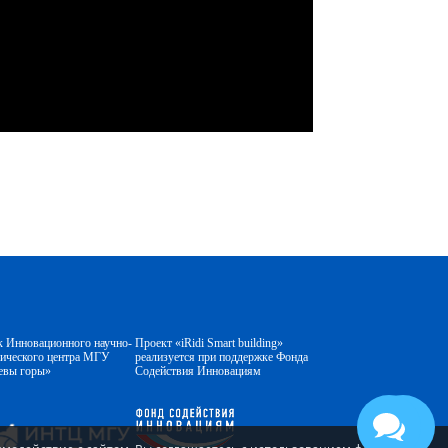
к Инновационного научно-
Проект «iRidi Smart building»
гического центра МГУ
реализуется при поддержке Фонда
евы горы»
Содействия Инновациям