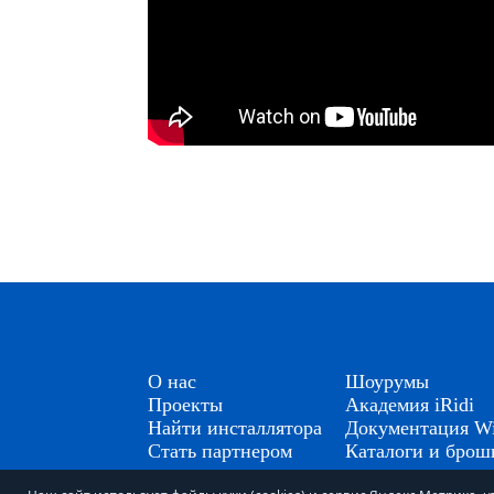
О нас
Шоурумы
Проекты
Академия iRidi
Найти инсталлятора
Документация Wi
Стать партнером
Каталоги и бро