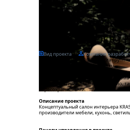
KRASSKY (ООО 
Вид проекта
Компания разработ
индивидуальный
ООО Вимедиа Групп
www.vimedia.ru
Задача, поставленная клиентом в п
Создать систему, которая будет автом
каждым светильником как отдельно, та
пересохраняемыми.
Описание проекта
Концептуальный салон интерьера KRAS
производители мебели, кухонь, светил