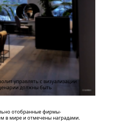
волит управлять с визуализации
сценарии должны быть
ельно отобранные фирмы-
ем в мире и отмечены наградами.