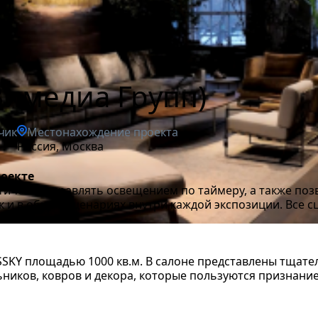
Вимедиа Групп)
чик
Местонахождение проекта
Россия, Москва
роекте
атически управлять освещением по таймеру, а также поз
к и в общих сценариях внутри каждой экспозиции. Все 
SKY площадью 1000 кв.м. В салоне представлены тщат
ьников, ковров и декора, которые пользуются признани