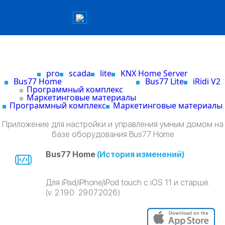
pro
scada
lite
KNX Home Server
Bus77 Home
Bus77 Lite
iRidi V2
Программный комплекс
Маркетинговые материалы
Программный комплекс
Маркетинговые материалы
Приложение для настройки и управления умным домом на
базе оборудования Bus77 Home
Bus77 Home
(История изменений)
Для iPad/iPhone/iPod touch c iOS 11 и старше.
(v. 2.19.0 29.07.2026)