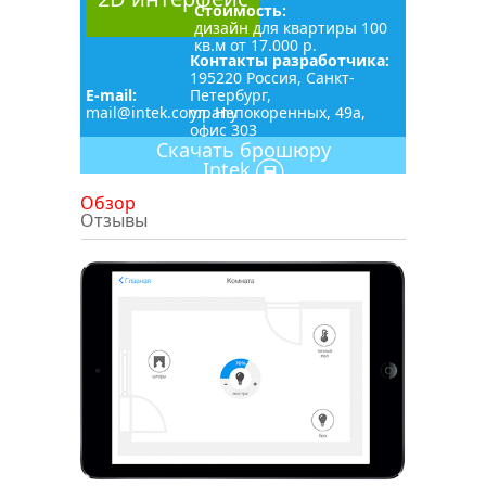
Стоимость:
дизайн для квартиры 100
кв.м от 17.000 р.
Контакты разработчика:
195220 Россия, Санкт-
E-mail:
Петербург,
mail@intek.company
ул. Непокоренных, 49а,
офис 303
Скачать брошюру
Intek
Обзор
Отзывы