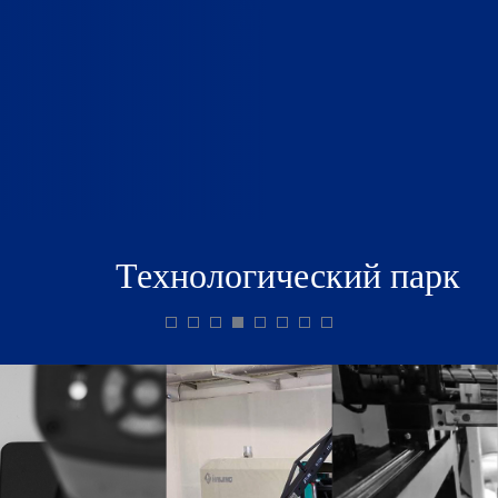
ытый протокол Bus77. О
о API для iRidium Server c новыми JS интеграции: Saures,
– многопоточное API -оборудование, теперь управл
ng «SMART BUILDING:
Открыто подразделение сервисного центра, улучш
 праве на Smart API.
r, 7Port, Legrand Btchino MyHome, Sonos, TION, ONVIF, Samsung
техподдержки для обеспечения помощи интеграто
Показать больше 🡦
троника России» и
WebSocket. Полностью переработан нативный драйвер KNX
объектах автоматизации. Сотни интеграторов позн
авке ISE (Нидерланды)
авления iRidium P7-PoE.
международных саммитах и выставках, на наших л
ding (Россия)
дования Bus77, которые разошлись по всей стране:
конкурс iRidi Awards 2021 и онлайн-саммит «Умные
оборудование на базе
щикам, проектировщикам.
idium Awards 2019 на
ентационных вебинаров и приняли участие в выставке ISE
ь платиновым спонсором масштабной онлайн-выставки
анизован 5-дневный онлайн-саммит «Умные дома и здания в
Технологический парк