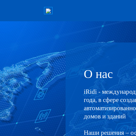
О нас
iRidi - междунаро
года, в сфере созд
автоматизированн
домов и зданий
Наши решения – ос