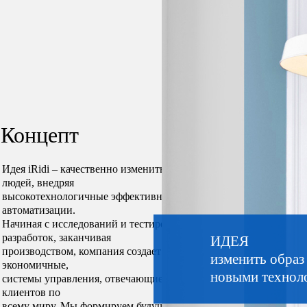
Концепт
Идея iRidi – качественно изменить образ жизни
людей, внедряя
высокотехнологичные эффективные решения
автоматизации.
Начиная с исследований и тестирования
разработок, заканчивая
ИДЕЯ
производством, компания создает безопасные,
изменить образ
экономичные,
новыми технол
системы управления, отвечающие потребностям
клиентов по
всему миру. Мы формируем будущее уже сегодня.