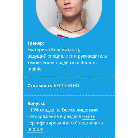
Тренер:
Екатерина Корежаткова,
ведущий специалист и руководитель
технической поддержки iRidium
mobile
Стоимость:
БЕСПЛАТНО
Бонусы:
- 10% скидка на Device лицензию
- отображение в разделе
Найти
сертифицированного Специалиста
iRidium