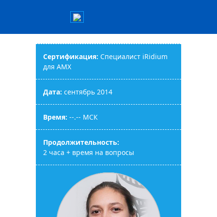
Cертификация:
Специалист iRidium
для AMX
Дата:
сентябрь 2014
Время:
--.-- МСК
Продолжительность:
2 часа + время на вопросы