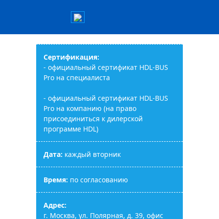
Сертификация:
- официальный сертификат HDL-BUS
Pro на специалиста
- официальный сертификат HDL-BUS
Pro на компанию (на право
присоединиться к дилерской
программе HDL)
Дата:
каждый вторник
Время:
по согласованию
Адрес:
г. Москва, ул. Полярная, д. 39, офис