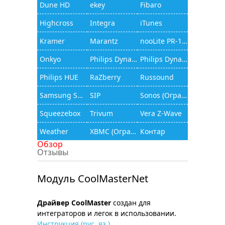
Dune HD
ekey
Fibaro
Highcross
Integra
iTunes
Kramer
Marantz
nooLite PR-1132
Onkyo
Philips Dynalite
Philips Dynalite (JAMware)
Philips HUE
RaZberry
Russound
Samsung Smart TV
SIP
Sonos (Ограниченный функционал)
Squeezebox
Trivum
Vera Z-Wave
Weather
XBMC (Ограниченный функционал)
Контар
Обзор
Отзывы
Модуль CoolMasterNet
Драйвер CoolMaster
создан для
интеграторов и легок в использовании.
Инструкция (рус. яз.)