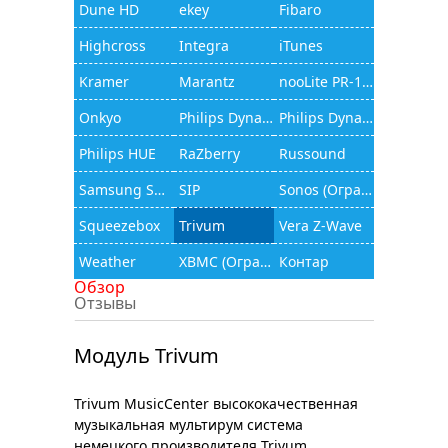
Dune HD
ekey
Fibaro
Highcross
Integra
iTunes
Kramer
Marantz
nooLite PR-1132
Onkyo
Philips Dynalite
Philips Dynalite (JAMware)
Philips HUE
RaZberry
Russound
Samsung Smart TV
SIP
Sonos (Ограниченный функционал)
Squeezebox
Trivum
Vera Z-Wave
Weather
XBMC (Ограниченный функционал)
Контар
Обзор
Отзывы
Модуль Trivum
Trivum MusicCenter высококачественная
музыкальная мультирум система
немецкого производителя Trivum.