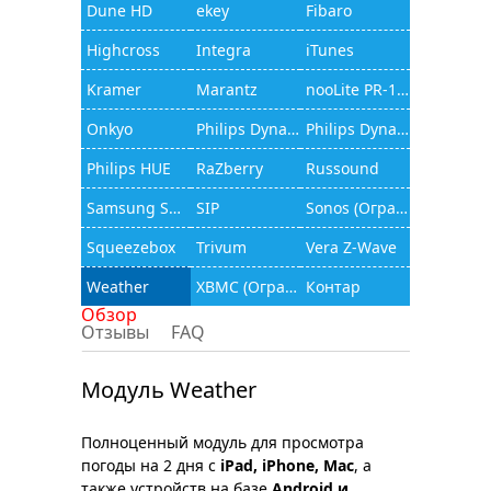
Dune HD
ekey
Fibaro
Highcross
Integra
iTunes
Kramer
Marantz
nooLite PR-1132
Onkyo
Philips Dynalite
Philips Dynalite (JAMware)
Philips HUE
RaZberry
Russound
Samsung Smart TV
SIP
Sonos (Ограниченный функционал)
Squeezebox
Trivum
Vera Z-Wave
Weather
XBMC (Ограниченный функционал)
Контар
Обзор
Отзывы
FAQ
Модуль Weather
Полноценный модуль для просмотра
погоды на 2 дня с
iPad, iPhone, Mac
, а
также устройств на базе
Android и