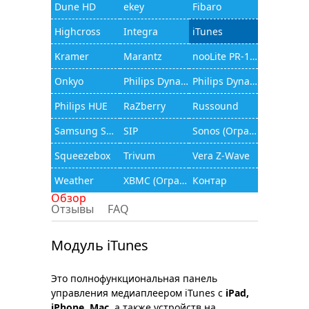
Dune HD
ekey
Fibaro
Highcross
Integra
iTunes
Kramer
Marantz
nooLite PR-1132
Onkyo
Philips Dynalite
Philips Dynalite (JAMware)
Philips HUE
RaZberry
Russound
Samsung Smart TV
SIP
Sonos (Ограниченный функционал)
Squeezebox
Trivum
Vera Z-Wave
Weather
XBMC (Ограниченный функционал)
Контар
Обзор
Отзывы
FAQ
Модуль iTunes
Это полнофункциональная панель
управления медиаплеером iTunes с
iPad,
iPhone, Mac
, а также устройств на