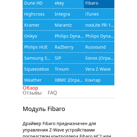
Dune HD
ekey
Fibaro
Highcross
Integra
iTunes
Kramer
Marantz
nooLite PR-1132
Onkyo
Philips Dynalite
Philips Dynalite (JAMware)
Philips HUE
RaZberry
Russound
Samsung Smart TV
SIP
Sonos (Ограниченный функционал)
Squeezebox
Trivum
Vera Z-Wave
Weather
XBMC (Ограниченный функционал)
Контар
Обзор
Отзывы
FAQ
Модуль Fibaro
Драйвер Fibaro предназначен для
управления Z-Wave устройствами
посредством контроллера Fibaro HC2 или