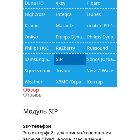
Dune HD
ekey
Fibaro
Highcross
Integra
iTunes
Kramer
Marantz
nooLite PR-1132
Onkyo
Philips Dynalite
Philips Dynalite (JAMware)
Philips HUE
RaZberry
Russound
Samsung Smart TV
SIP
Sonos (Ограниченный функционал)
Squeezebox
Trivum
Vera Z-Wave
Weather
XBMC (Ограниченный функционал)
Контар
Обзор
Отзывы
Модуль SIP
SIP-телефон
Это интерфейс для приема/совершения
звонков с iPad, iPhone, Mac, а также