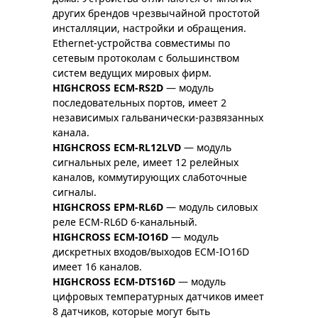
других брендов чрезвычайной простотой
инсталляции, настройки и обращения.
Ethernet-устройства совместимы по
сетевым протоколам с большинством
систем ведущих мировых фирм.
HIGHCROSS ECM-RS2D
— модуль
последовательных портов, имеет 2
независимых гальванически-развязанных
канала.
HIGHCROSS ECM-RL12LVD
— модуль
сигнальных реле, имеет 12 релейных
каналов, коммутирующих слаботочные
сигналы.
HIGHCROSS EPM-RL6D
— модуль силовых
реле ECM-RL6D 6-канальный.
HIGHCROSS ECM-IO16D
— модуль
дискретных входов/выходов ECM-IO16D
имеет 16 каналов.
HIGHCROSS ECM-DTS16D
— модуль
цифровых температурных датчиков имеет
8 датчиков, которые могут быть