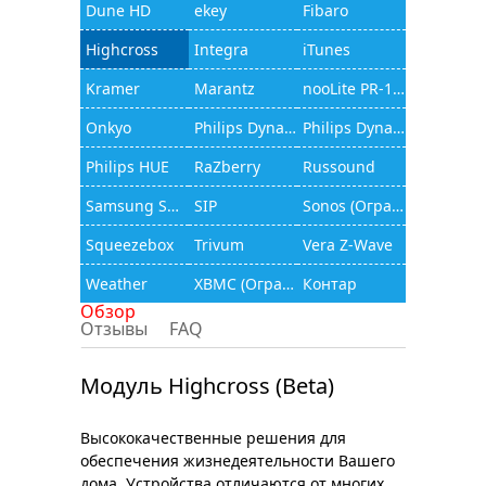
Dune HD
ekey
Fibaro
Highcross
Integra
iTunes
Kramer
Marantz
nooLite PR-1132
Onkyo
Philips Dynalite
Philips Dynalite (JAMware)
Philips HUE
RaZberry
Russound
Samsung Smart TV
SIP
Sonos (Ограниченный функционал)
Squeezebox
Trivum
Vera Z-Wave
Weather
XBMC (Ограниченный функционал)
Контар
Обзор
Отзывы
FAQ
Модуль Highcross (Beta)
Высококачественные решения для
обеспечения жизнедеятельности Вашего
дома. Устройства отличаются от многих