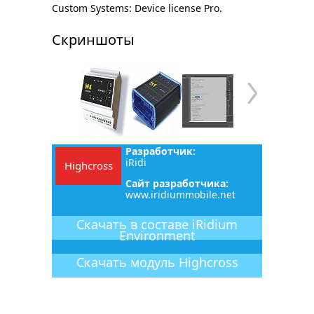
Custom Systems: Device license Pro.
Скриншоты
Разработчик:
iRidi
Highcross
Сайт разработчика:
www.iridiummobile.net
Скачать в составе iRidium
Environment
Скачать
модуль
Highcross