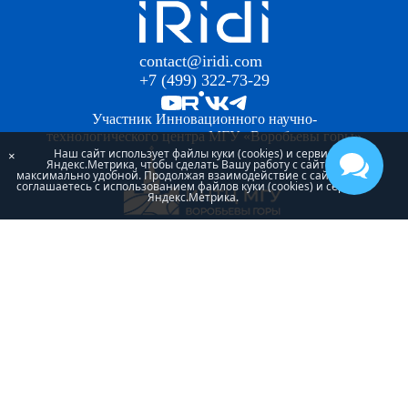
contact@iridi.com
+7 (499) 322-73-29
Участник Инновационного научно-
технологического центра МГУ «Воробьевы горы»
Наш сайт использует файлы куки (cookies) и сервис
×
Яндекс.Метрика, чтобы сделать Вашу работу с сайтом
максимально удобной. Продолжая взаимодействие с сайтом, Вы
соглашаетесь с использованием файлов куки (cookies) и сервиса
Яндекс.Метрика.
Проект «iRidi Smart building» реализуется при
поддержке Фонда Содействия Инновациям
Используя наш сайт, Вы признаете, что прочитали и
принимаете нашу
Политику конфиденциальности
и
Условия использования
Все фотографии, тексты и видео на сайте защищены
авторским правом. Использовать чужие материалы без
разрешения запрещено