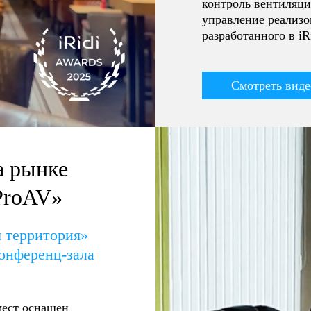
контроль вентиляци
управление реализ
разработанного в iRi
Смотреть виде
а рынке
ProAV»
 территория»
онференц-зала
мест оснащен