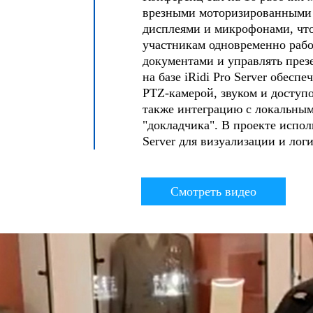
врезными моторизированными
дисплеями и микрофонами, что
участникам одновременно рабо
документами и управлять през
на базе iRidi Pro Server обесп
PTZ-камерой, звуком и доступо
также интеграцию с локальны
"докладчика". В проекте исполь
Server для визуализации и лог
Смотреть видео