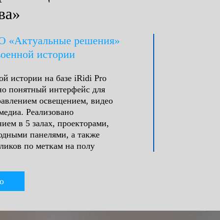
ва»
О «Актуальные решения»
военной истории
й истории на базе iRidi Pro
но понятный интерфейс для
равлением освещением, видео
медиа. Реализовано
ием в 5 залах, проекторами,
одными панелями, а также
ликов по меткам на полу
о