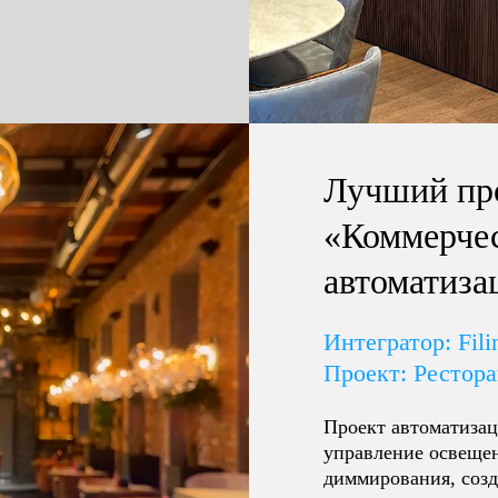
Лучший про
«Коммерче
автоматиза
Интегратор: Fil
Проект: Рестор
Проект автоматизац
управление освеще
диммирования, соз