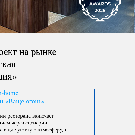
ект на рынке
ская
ция»
in-home
ан «Ваще огонь»
ии ресторана включает
нием через сценарии
дающие уютную атмосферу, и