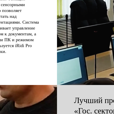
 сенсорными
 позволяет
тать над
ентациями. Система
ечивает управление
м к документам, а
ми ПК и режимом
зуется iRidi Pro
ики.
Лучший про
«Гос. сект