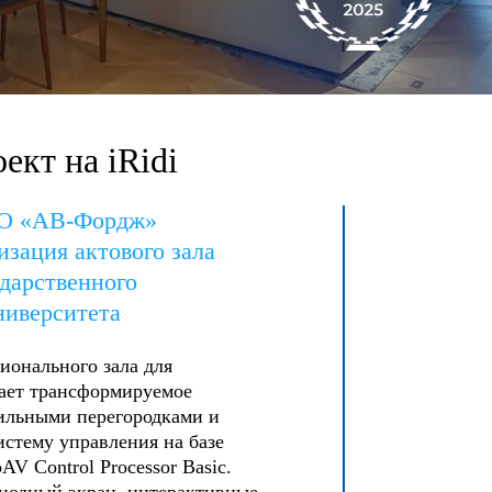
ект на iRidi
ОО «АВ-Фордж»
зация актового зала
дарственного
ниверситета
ионального зала для
ает трансформируемое
ильными перегородками и
стему управления на базе
AV Control Processor Basic.