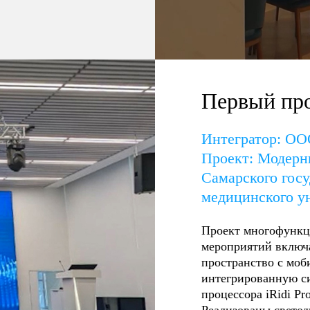
Первый про
Интегратор: О
Проект: Модерни
Самарского госу
медицинского у
Проект многофункц
мероприятий включ
пространство с моб
интегрированную си
процессора iRidi Pro