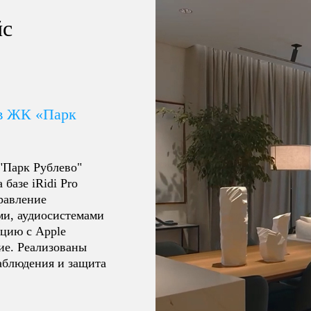
йс
 в ЖК «Парк
"Парк Рублево"
базе iRidi Pro
равление
ми, аудиосистемами
ацию с Apple
ие. Реализованы
аблюдения и защита