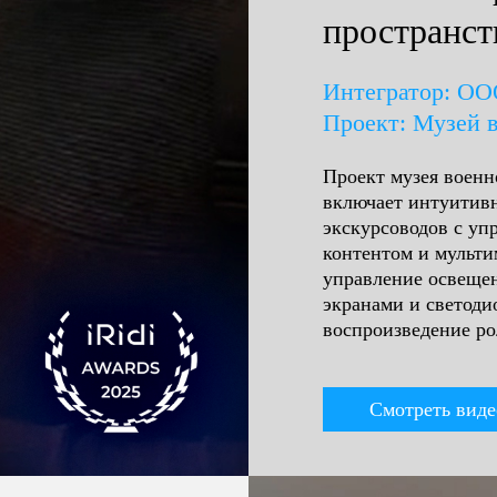
пространст
Интегратор: ОО
Проект: Музей 
Проект музея военно
включает интуитив
экскурсоводов с уп
контентом и мульти
управление освещен
экранами и светоди
воспроизведение ро
Смотреть виде