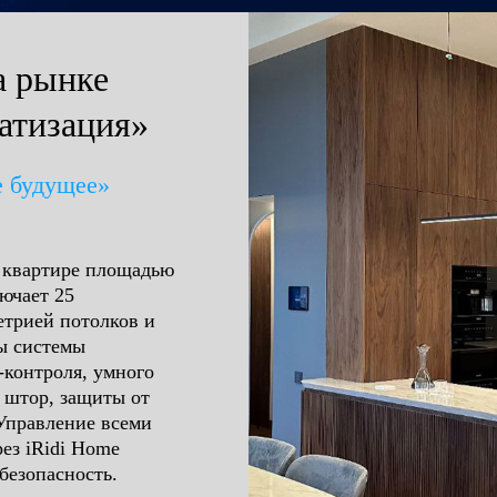
а рынке
атизация»
 будущее»
 квартире площадью
ючает 25
трией потолков и
ны системы
-контроля, умного
 штор, защиты от
Управление всеми
ез iRidi Home
безопасность.