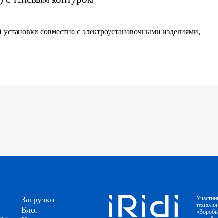
й установки совместно с электроустановочными изделиями,
Загрузки
Участни
техноло
Блог
«Воробь