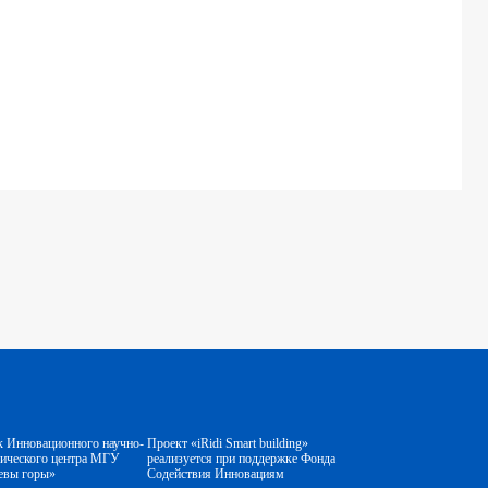
к Инновационного научно-
Проект «iRidi Smart building»
гического центра МГУ
реализуется при поддержке Фонда
евы горы»
Содействия Инновациям