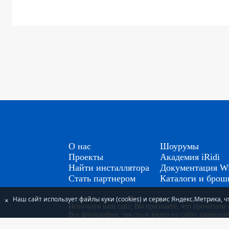
О нас
Шоурумы
Проекты
Академия iRidi
Найти инсталлятора
Документация Wi
Стать партнером
Каталоги и бро
Наш сайт использует файлы куки (cookies) и сервис Яндекс.Метрика,
×
Используя наш сайт, Вы признаете, что прочитал
Все фотографии, тексты и видео на сайте защище