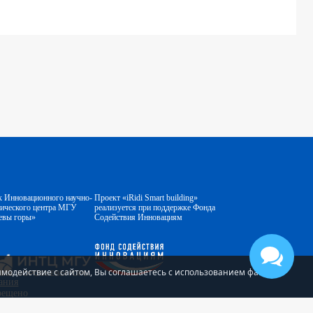
к Инновационного научно-
Проект «iRidi Smart building»
гического центра МГУ
реализуется при поддержке Фонда
евы горы»
Содействия Инновациям
аимодействие с сайтом, Вы соглашаетесь с использованием файлов
ания
прещено