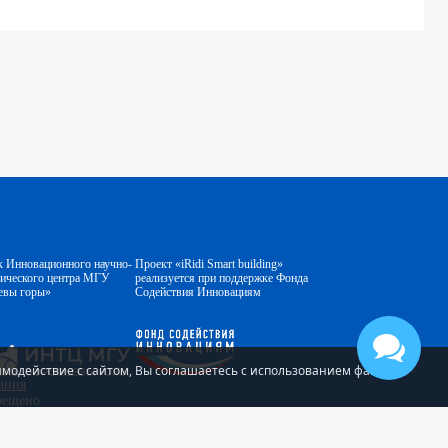
к Инновационного научно-
Проект «iRidi Smart building»
гического центра МГУ
реализуется при поддержке Фонда
евы горы»
Содействия Инновациям
аимодействие с сайтом, Вы соглашаетесь с использованием файлов
ания
прещено