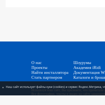
О нас
Шоурумы
Проекты
Академия iRidi
Найти инсталлятора
Документация Wi
Стать партнером
Каталоги и бро
Наш сайт использует файлы куки (cookies) и сервис Яндекс.Метрика,
×
Используя наш сайт, Вы признаете, что прочитал
Все фотографии, тексты и видео на сайте защище