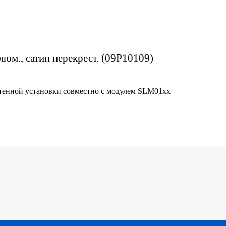
алюм., сатин перекрест. (09P10109)
стенной установки совместно с модулем SLM01хх