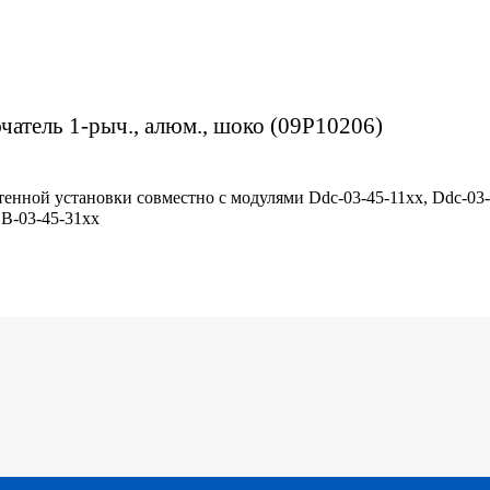
ючатель 1-рыч., алюм., шоко (09P10206)
тенной установки совместно с модулями Ddc-03-45-11хх, Ddc-03-
DB-03-45-31хх