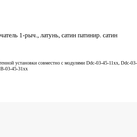
атель 1-рыч., латунь, сатин патинир. сатин
тенной установки совместно с модулями Ddc-03-45-11хх, Ddc-03-
DB-03-45-31хх