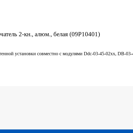
чатель 2-кн., алюм., белая (09P10401)
тенной установки совместно с модулями Ddc-03-45-02хх, DB-03-