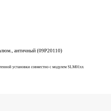
 алюм., античный (09P20110)
стенной установки совместно с модулем SLM01хх