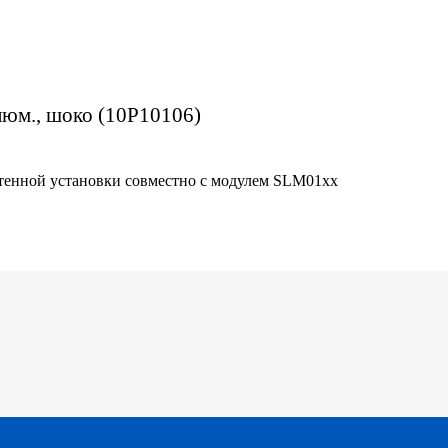
алюм., шоко (10P10106)
стенной установки совместно с модулем SLM01хх