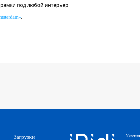
 рамки под любой интерьер
msterdam»
.
Загрузки
Участни