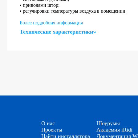
• приводами штор;
• регулировки температуры воздуха в помещении.
Более подробная информация
Технические характеристики
О нас
Шоурумы
Проекты
Академия iRidi
Найти инсталлятора
Документация Wi