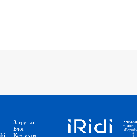
Загрузки
Участни
техноло
Блог
«Воробь
ki
Контакты