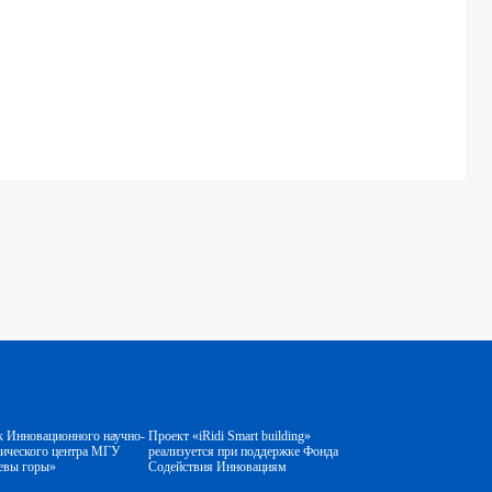
к Инновационного научно-
Проект «iRidi Smart building»
гического центра МГУ
реализуется при поддержке Фонда
евы горы»
Содействия Инновациям