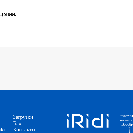
ещении.
Загрузки
Участни
техноло
Блог
«Воробь
ki
Контакты