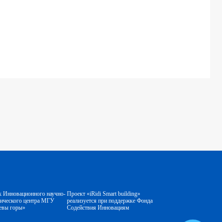
к Инновационного научно-
Проект «iRidi Smart building»
гического центра МГУ
реализуется при поддержке Фонда
евы горы»
Содействия Инновациям