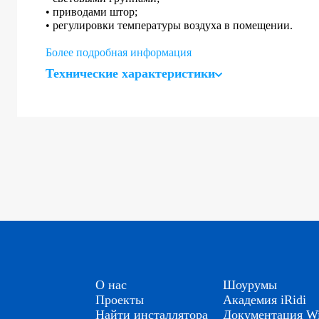
• приводами штор;
• регулировки температуры воздуха в помещении.
Более подробная информация
Технические характеристики
О нас
Шоурумы
Проекты
Академия iRidi
Найти инсталлятора
Документация Wi