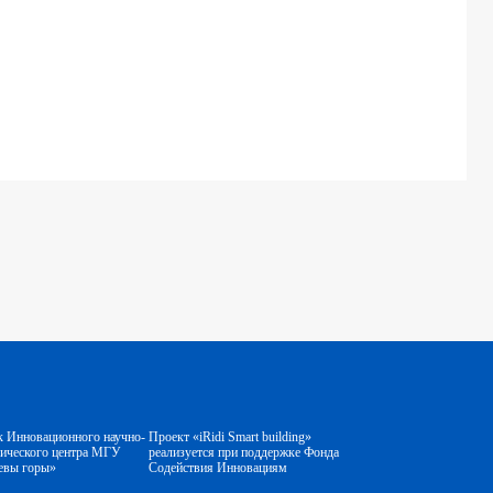
к Инновационного научно-
Проект «iRidi Smart building»
гического центра МГУ
реализуется при поддержке Фонда
евы горы»
Содействия Инновациям