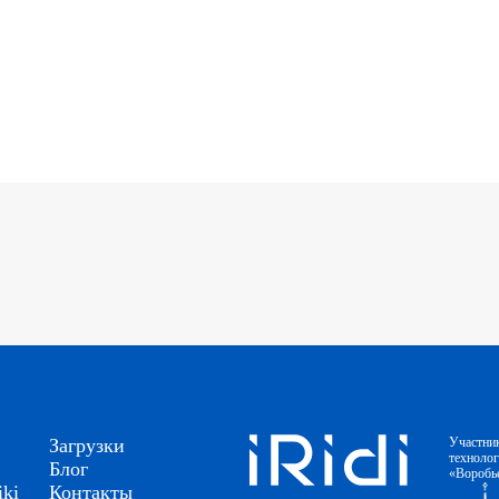
Загрузки
Участни
техноло
Блог
«Воробь
ki
Контакты