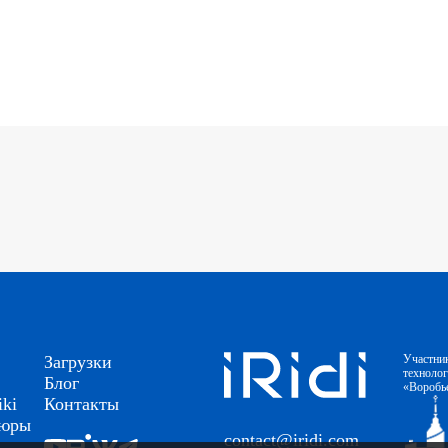
Загрузки
Участни
техноло
Блог
«Воробь
ki
Контакты
шюры
contact@iridi.com