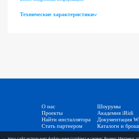
Технические характеристики
О нас
Шоурумы
Проекты
Академия iRidi
Найти инсталлятора
Документация Wi
Стать партнером
Каталоги и бро
Наш сайт использует файлы куки (cookies) и сервис Яндекс.Метрика,