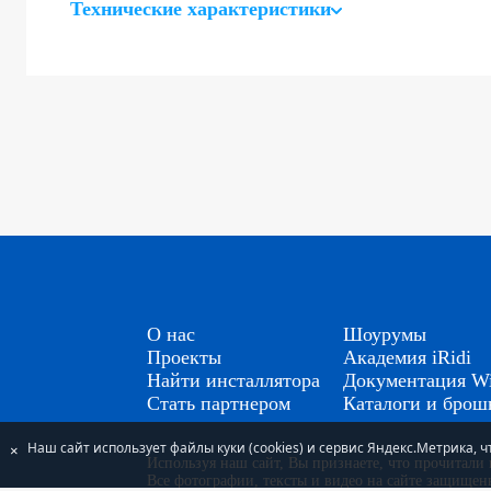
Технические характеристики
О нас
Шоурумы
Проекты
Академия iRidi
Найти инсталлятора
Документация Wi
Стать партнером
Каталоги и бро
Наш сайт использует файлы куки (cookies) и сервис Яндекс.Метрика,
×
Используя наш сайт, Вы признаете, что прочитал
Все фотографии, тексты и видео на сайте защище