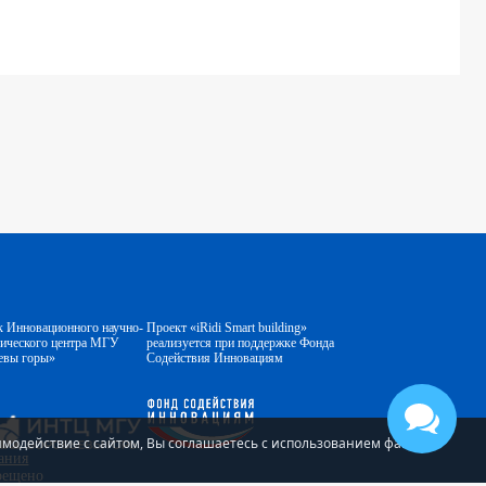
к Инновационного научно-
Проект «iRidi Smart building»
гического центра МГУ
реализуется при поддержке Фонда
евы горы»
Содействия Инновациям
аимодействие с сайтом, Вы соглашаетесь с использованием файлов
ания
прещено